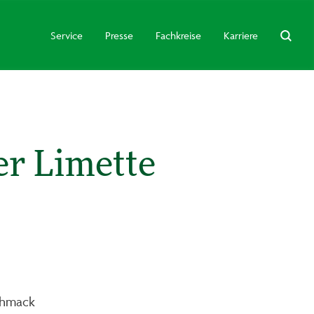
Service
Presse
Fachkreise
Karriere
r Limette
chmack