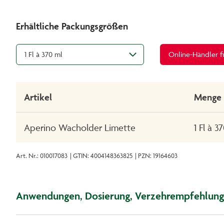
Erhältliche Packungsgrößen
1 Fl à 370 ml
Online-Händler f
Artikel
Menge
Aperino Wacholder Limette
1 Fl à 3
Art. Nr.: 010017083
| GTIN: 4004148363825
| PZN: 19164603
Anwendungen, Dosierung, Verzehrempfehlung