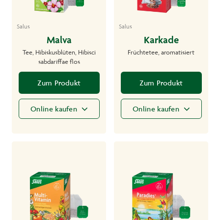
Salus
Salus
Malva
Karkade
Tee, Hibiskusblüten, Hibisci
Früchtetee, aromatisiert
sabdariffae flos
Zum Produkt
Zum Produkt
Online kaufen
Online kaufen