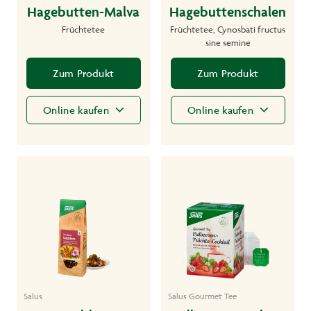
Hagebutten-Malva
Hagebuttenschalen
Früchtetee
Früchtetee, Cynosbati fructus
sine semine
Zum Produkt
Zum Produkt
Online kaufen
Online kaufen
Salus
Salus Gourmet Tee