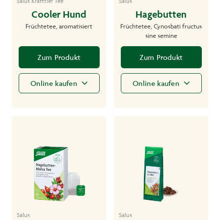
Salus Krafttier Tee
Salus
Cooler Hund
Hagebutten
Früchtetee, aromatisiert
Früchtetee, Cynosbati fructus
sine semine
Zum Produkt
Zum Produkt
Online kaufen
Online kaufen
Salus
Salus