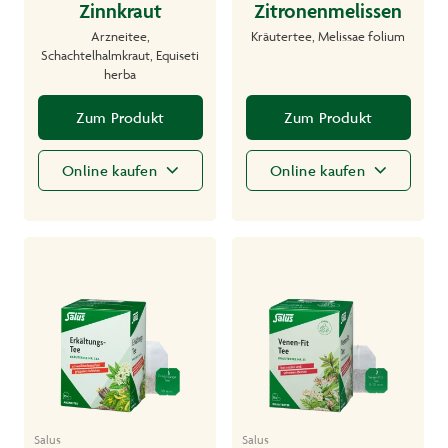
Zinnkraut
Zitronenmelissen
Arzneitee,
Kräutertee, Melissae folium
Schachtelhalmkraut, Equiseti
herba
Zum Produkt
Zum Produkt
Online kaufen
Online kaufen
Salus
Salus