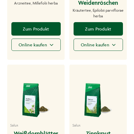
Weidenröschen
Arzneitee, Millefolii herba
Kräutertee, Epilobii parviflorae
herba
Zum Produkt
Zum Produkt
Online kaufen
Online kaufen
Salus
Salus
Weißdornblätter
Zinnkraut