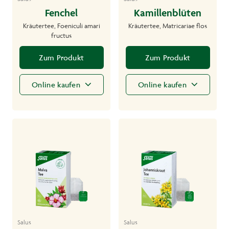
Fenchel
Kamillenblüten
Kräutertee, Foeniculi amari
Kräutertee, Matricariae flos
fructus
Zum Produkt
Zum Produkt
Online kaufen
Online kaufen
Salus
Salus