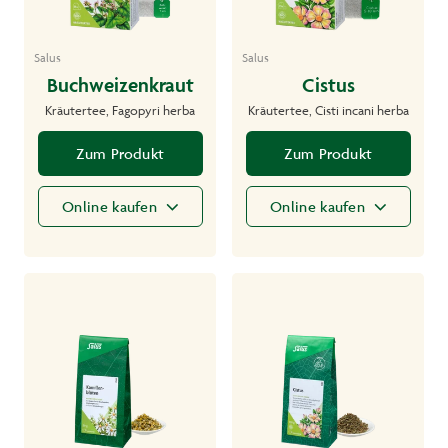
Salus
Salus
Buchweizenkraut
Cistus
Kräutertee, Fagopyri herba
Kräutertee, Cisti incani herba
Zum Produkt
Zum Produkt
Online kaufen
Online kaufen