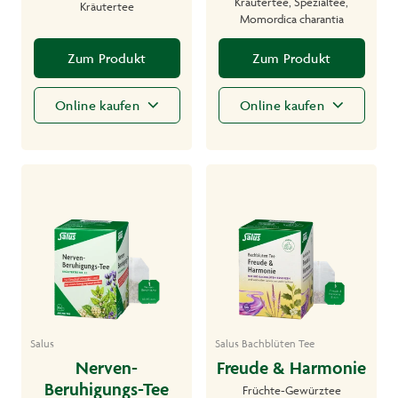
Kräutertee, Spezialtee,
Kräutertee
Momordica charantia
Zum Produkt
Zum Produkt
Online kaufen
Online kaufen
Salus
Salus Bachblüten Tee
Nerven-
Freude & Harmonie
Beruhigungs-Tee
Früchte-Gewürztee