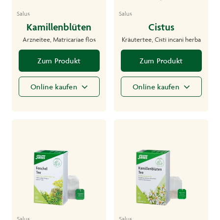
Salus
Salus
Kamillenblüten
Cistus
Arzneitee, Matricariae flos
Kräutertee, Cisti incani herba
Zum Produkt
Zum Produkt
Online kaufen
Online kaufen
Salus
Salus