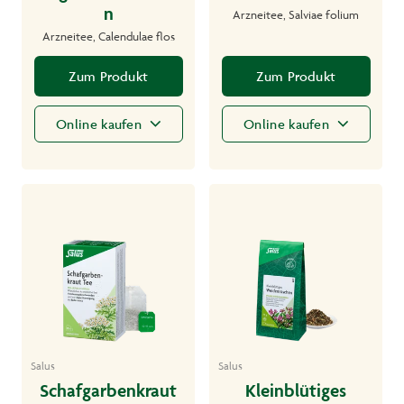
n
Arzneitee, Salviae folium
Arzneitee, Calendulae flos
Zum Produkt
Zum Produkt
Online kaufen
Online kaufen
Salus
Salus
Schafgarbenkraut
Kleinblütiges