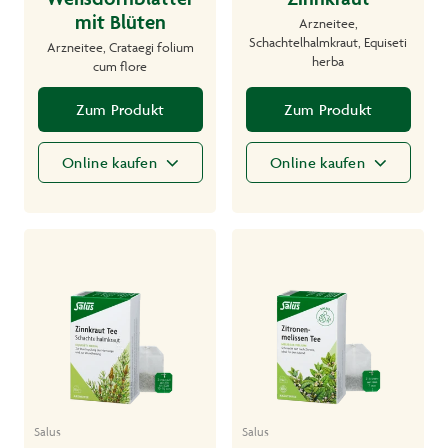
mit Blüten
Arzneitee,
Schachtelhalmkraut, Equiseti
Arzneitee, Crataegi folium
herba
cum flore
Zum Produkt
Zum Produkt
Online kaufen
Online kaufen
Salus
Salus