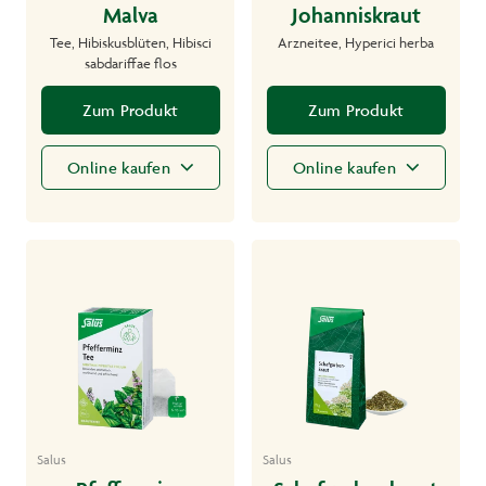
Malva
Johanniskraut
Tee, Hibiskusblüten, Hibisci
Arzneitee, Hyperici herba
sabdariffae flos
Zum Produkt
Zum Produkt
Online kaufen
Online kaufen
Salus
Salus