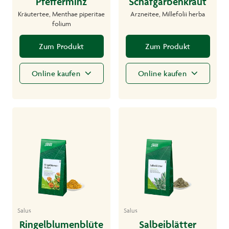
Pfefferminz
Schafgarbenkraut
Kräutertee, Menthae piperitae
Arzneitee, Millefolii herba
folium
Zum Produkt
Zum Produkt
Online kaufen
Online kaufen
Salus
Salus
Ringelblumenblüte
Salbeiblätter