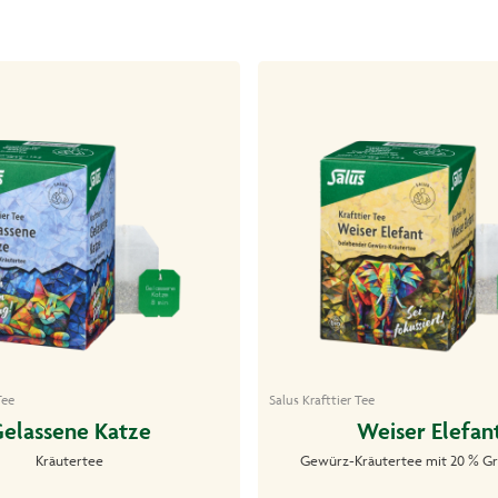
Tee
Salus Krafttier Tee
elassene Katze
Weiser Elefan
Kräutertee
Gewürz-Kräutertee mit 20 % G