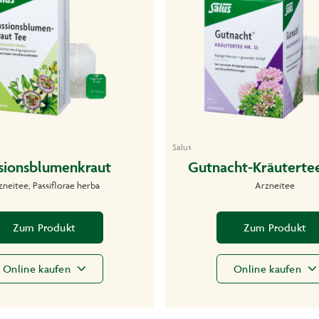
Salus
sionsblumenkraut
Gutnacht-Kräutertee
zneitee, Passiflorae herba
Arzneitee
Zum Produkt
Zum Produkt
Online kaufen
Online kaufen