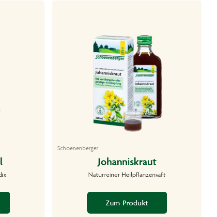
Schoenenberger
l
Johanniskraut
dix
Naturreiner Heilpflanzensaft
Zum Produkt