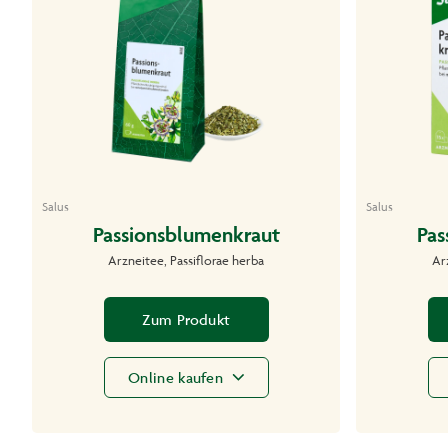
Salus
Salus
Passionsblumenkraut
Pas
Arzneitee, Passiflorae herba
Ar
Zum Produkt
Online kaufen