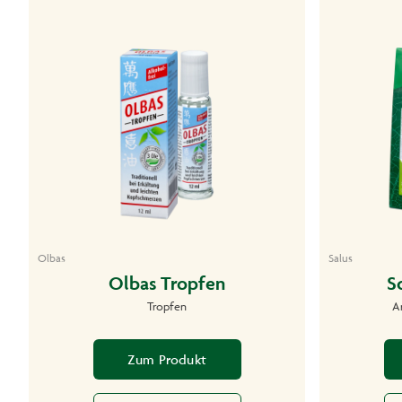
Olbas
Salus
Olbas Tropfen
S
Tropfen
Ar
Zum Produkt