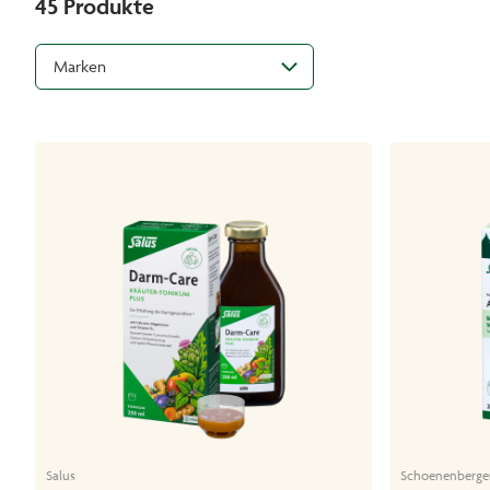
45
Produkte
Marken
Salus
Schoenenberge