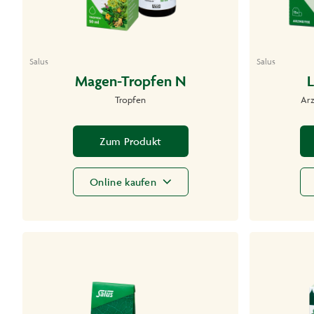
Salus
Salus
Magen-Tropfen N
L
Tropfen
Arz
Zum Produkt
Online kaufen