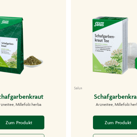
Salus
chafgarbenkraut
Schafgarbenkra
zneitee, Millefolii herba
Arzneitee, Millefolii he
Zum Produkt
Zum Produkt