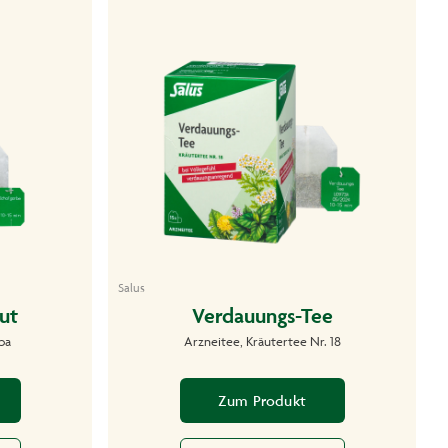
Salus
ut
Verdauungs-Tee
rba
Arzneitee, Kräutertee Nr. 18
Zum Produkt