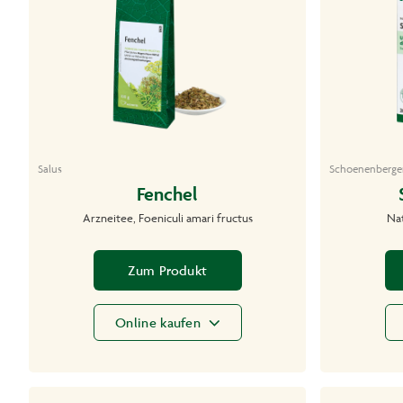
Salus
Schoenenberge
Fenchel
Arzneitee, Foeniculi amari fructus
Nat
Zum Produkt
Online kaufen