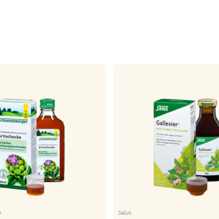
r
Salus