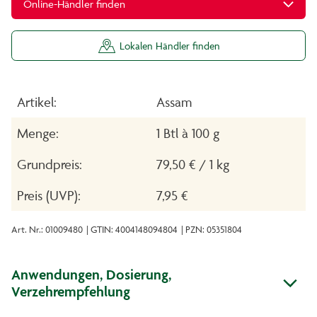
Online-Händler finden
Lokalen Händler finden
Artikel:
Assam
Menge:
1 Btl à 100 g
Grundpreis:
79,50 € / 1 kg
Preis (UVP):
7,95 €
Art. Nr.: 01009480
| GTIN: 4004148094804
| PZN: 05351804
Anwendungen, Dosierung,
Verzehrempfehlung