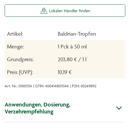
Lokalen Händler finden
Artikel:
Baldrian-Tropfen
Menge:
1 Pck à 50 ml
Grundpreis:
203,80 € / 1 l
Preis (UVP):
10,19 €
Art. Nr.: 01001514
| GTIN: 4004148015144
| PZN: 00249892
Anwendungen, Dosierung,
Verzehrempfehlung