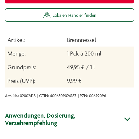
Lokalen Händler finden
Artikel:
Brennnessel
Menge:
1 Pck à 200 ml
Grundpreis:
49,95 € / 1 l
Preis (UVP):
9,99 €
Art. Nr.: 02002418
| GTIN: 4006309024187
| PZN: 00692096
Anwendungen, Dosierung,
Verzehrempfehlung