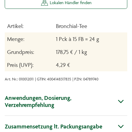
Lokalen Händler finden
Artikel:
Bronchial-Tee
Menge:
1 Pck à 15 FB = 24 g
Grundpreis:
178,75 € / 1 kg
Preis (UVP):
4,29 €
Art. Nr.: 010012011
| GTIN: 4004148317835
| PZN: 04789740
Anwendungen, Dosierung,
Verzehrempfehlung
Zusammensetzung lt. Packungsangabe