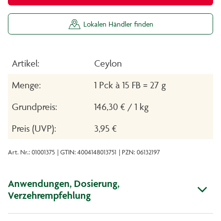
Lokalen Händler finden
Artikel:
Ceylon
Menge:
1 Pck à 15 FB = 27 g
Grundpreis:
146,30 € / 1 kg
Preis (UVP):
3,95 €
Art. Nr.: 01001375
| GTIN: 4004148013751
| PZN: 06132197
Anwendungen, Dosierung,
Verzehrempfehlung