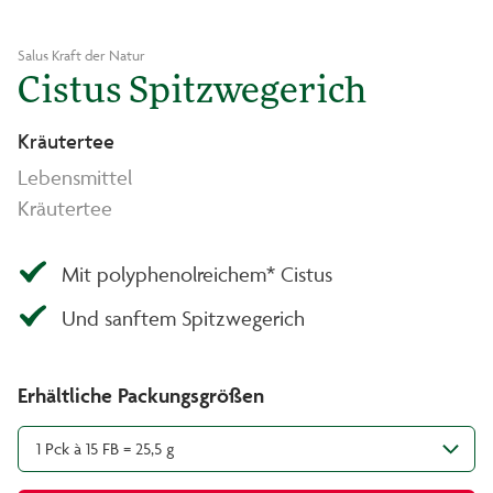
Salus Kraft der Natur
Cistus Spitzwegerich
Kräutertee
Lebensmittel
Kräutertee
Mit polyphenolreichem* Cistus
Und sanftem Spitzwegerich
Erhältliche Packungsgrößen
1 Pck à 15 FB = 25,5 g