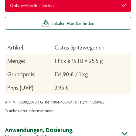
Online-Händler finden
Lokalen Händler finden
Artikel:
Cistus Spitzwegerich
Menge:
1 Pck à 15 FB = 25,5 g
Grundpreis:
154,90 € / 1 kg
Preis (UVP):
3,95 €
Art. Nr.: 010023078
| GTIN: 4004148370496
| PZN: 19861986
*) siehe unter Informationen
Anwendungen, Dosierung,