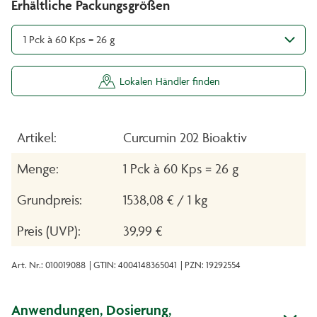
Erhältliche Packungsgrößen
1 Pck à 60 Kps = 26 g
Lokalen Händler finden
Artikel:
Curcumin 202 Bioaktiv
Menge:
1 Pck à 60 Kps = 26 g
Grundpreis:
1538,08 € / 1 kg
Preis (UVP):
39,99 €
Art. Nr.: 010019088
| GTIN: 4004148365041
| PZN: 19292554
Anwendungen, Dosierung,