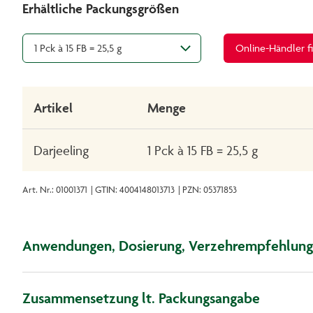
Erhältliche Packungsgrößen
1 Pck à 15 FB = 25,5 g
Online-Händler f
Artikel
Menge
Darjeeling
1 Pck à 15 FB = 25,5 g
Art. Nr.: 01001371
| GTIN: 4004148013713
| PZN: 05371853
Anwendungen, Dosierung, Verzehrempfehlung
Zusammensetzung lt. Packungsangabe