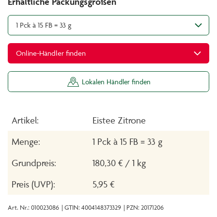
Erhältliche Packungsgrößen
1 Pck à 15 FB = 33 g
Online-Händler finden
Lokalen Händler finden
Artikel:
Eistee Zitrone
Menge:
1 Pck à 15 FB = 33 g
Grundpreis:
180,30 € / 1 kg
Preis (UVP):
5,95 €
Art. Nr.: 010023086
| GTIN: 4004148373329
| PZN: 20171206