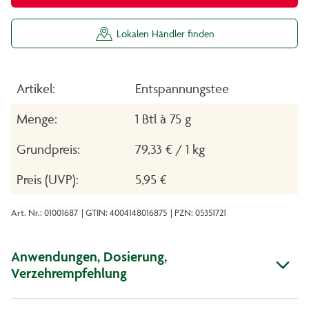
Lokalen Händler finden
Artikel:
Entspannungstee
Menge:
1 Btl à 75 g
Grundpreis:
79,33 € / 1 kg
Preis (UVP):
5,95 €
Art. Nr.: 01001687
| GTIN: 4004148016875
| PZN: 05351721
Anwendungen, Dosierung,
Verzehrempfehlung