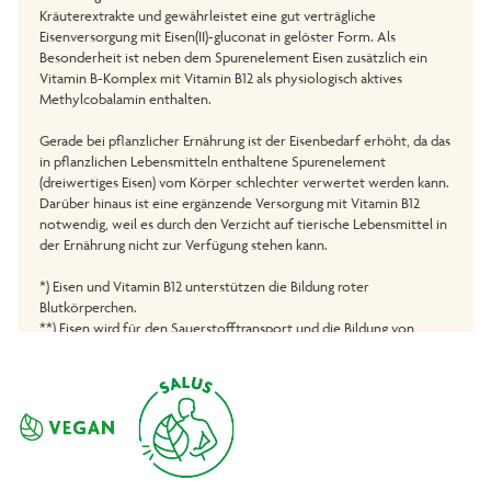
Kräuterextrakte und gewährleistet eine gut verträgliche
Eisenversorgung mit Eisen(II)-gluconat in gelöster Form. Als
Besonderheit ist neben dem Spurenelement Eisen zusätzlich ein
Vitamin B-Komplex mit Vitamin B12 als physiologisch aktives
Methylcobalamin enthalten.
Gerade bei pflanzlicher Ernährung ist der Eisenbedarf erhöht, da das
in pflanzlichen Lebensmitteln enthaltene Spurenelement
(dreiwertiges Eisen) vom Körper schlechter verwertet werden kann.
Darüber hinaus ist eine ergänzende Versorgung mit Vitamin B12
notwendig, weil es durch den Verzicht auf tierische Lebensmittel in
der Ernährung nicht zur Verfügung stehen kann.
*) Eisen und Vitamin B12 unterstützen die Bildung roter
Blutkörperchen.
**) Eisen wird für den Sauerstofftransport und die Bildung von
Hämoglobin benötigt.
***) Eisen, Vitamin B12, B1, B2, B6, Niacin und Vitamin C unterstützen
den normalen Energiestoffwechsel. Sie tragen zur Verringerung von
Müdigkeit und Ermüdung bei (Ausnahme: B1).