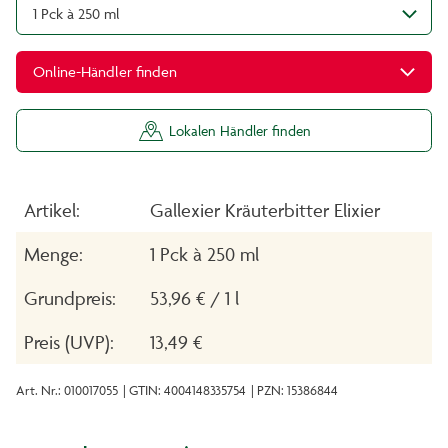
1 Pck à 250 ml
Online-Händler finden
Lokalen Händler finden
Artikel:
Gallexier Kräuterbitter Elixier
Menge:
1 Pck à 250 ml
Grundpreis:
53,96 € / 1 l
Preis (UVP):
13,49 €
Art. Nr.: 010017055
| GTIN: 4004148335754
| PZN: 15386844