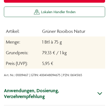
Lokalen Händler finden
Artikel:
Grüner Rooibos Natur
Menge:
1 Btl à 75 g
Grundpreis:
79,33 € / 1 kg
Preis (UVP):
5,95 €
Art. Nr.: 01009467
| GTIN: 4004148094675
| PZN: 06145165
Anwendungen, Dosierung,
Verzehrempfehlung