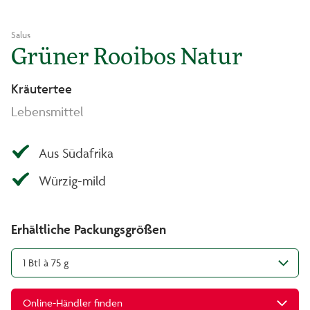
Salus
Grüner Rooibos Natur
Kräutertee
Lebensmittel
Aus Südafrika
Würzig-mild
Erhältliche Packungsgrößen
1 Btl à 75 g
Online-Händler finden