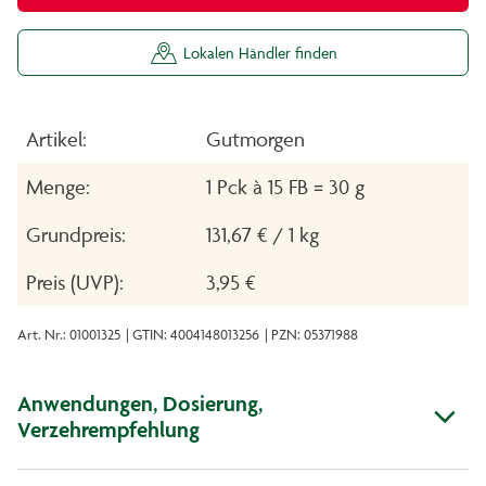
Lokalen Händler finden
Artikel:
Gutmorgen
Menge:
1 Pck à 15 FB = 30 g
Grundpreis:
131,67 € / 1 kg
Preis (UVP):
3,95 €
Art. Nr.: 01001325
| GTIN: 4004148013256
| PZN: 05371988
Anwendungen, Dosierung,
Verzehrempfehlung