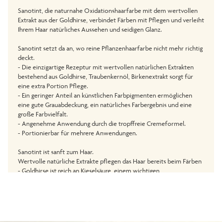
Sanotint, die naturnahe Oxidationshaarfarbe mit dem wertvollen
Extrakt aus der Goldhirse, verbindet Färben mit Pflegen und verleiht
Ihrem Haar natürliches Aussehen und seidigen Glanz.
Sanotint setzt da an, wo reine Pflanzenhaarfarbe nicht mehr richtig
deckt.
- Die einzigartige Rezeptur mit wertvollen natürlichen Extrakten
bestehend aus Goldhirse, Traubenkernöl, Birkenextrakt sorgt für
eine extra Portion Pflege.
- Ein geringer Anteil an künstlichen Farbpigmenten ermöglichen
eine gute Grauabdeckung, ein natürliches Farbergebnis und eine
große Farbvielfalt.
- Angenehme Anwendung durch die tropffreie Cremeformel.
- Portionierbar für mehrere Anwendungen.
Sanotint ist sanft zum Haar.
Wertvolle natürliche Extrakte pflegen das Haar bereits beim Färben
- Goldhirse ist reich an Kieselsäure, einem wichtigen
Aufbaunährstoff für das Haar.
- Traubenblätterextrakt verleiht dem Haar natürliche
Geschmeidigkeit.
- Olivenextrakt pflegt Haar und Kopfhaut.
- Birkenextrakt kräftigt das Haar und pflegt die Kopfhaut.