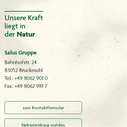
Inhalt:
1 Tube Colorationscreme 55 ml
Unsere Kraft
1 Flasche Entwickleremulsion 55 ml
liegt in
1 Flasche Revitalisierungsbalsam 15 ml
1 Paar Handschuhe
der
Natur
1 Gebrauchsanweisung
Unser Service für Sie:
Salus Gruppe
Wir beraten Sie gerne, Sanotint-Beratungstelefon: 0180 - 2403600
(0,06 € pro Anruf, Mobilfunk ggf. abweichend).
Bahnhofstr. 24
Oder Sie schreiben uns eine E-Mail: sanotint@wschoenenberger.de
83052 Bruckmühl
Tel.:
+49 8062 901 0
Fax: +49 8062 919 7
zum Kontaktformular
Nebenwirkung melden