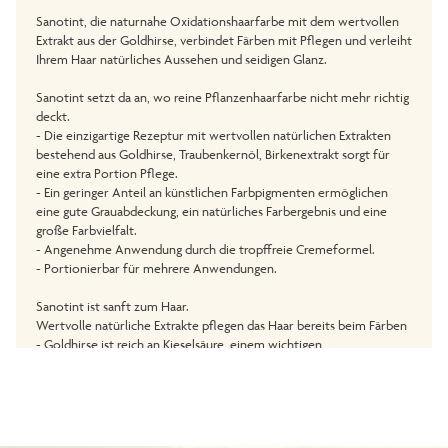
Sanotint, die naturnahe Oxidationshaarfarbe mit dem wertvollen
Extrakt aus der Goldhirse, verbindet Färben mit Pflegen und verleiht
Ihrem Haar natürliches Aussehen und seidigen Glanz.
Sanotint setzt da an, wo reine Pflanzenhaarfarbe nicht mehr richtig
deckt.
- Die einzigartige Rezeptur mit wertvollen natürlichen Extrakten
bestehend aus Goldhirse, Traubenkernöl, Birkenextrakt sorgt für
eine extra Portion Pflege.
- Ein geringer Anteil an künstlichen Farbpigmenten ermöglichen
eine gute Grauabdeckung, ein natürliches Farbergebnis und eine
große Farbvielfalt.
- Angenehme Anwendung durch die tropffreie Cremeformel.
- Portionierbar für mehrere Anwendungen.
Sanotint ist sanft zum Haar.
Wertvolle natürliche Extrakte pflegen das Haar bereits beim Färben
- Goldhirse ist reich an Kieselsäure, einem wichtigen
Aufbaunährstoff für das Haar.
- Traubenblätterextrakt verleiht dem Haar natürliche
Geschmeidigkeit.
- Olivenextrakt pflegt Haar und Kopfhaut.
- Birkenextrakt kräftigt das Haar und pflegt die Kopfhaut.