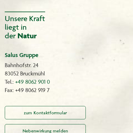
Inhalt:
1 Tube Colorationscreme 55 ml
Unsere Kraft
1 Flasche Entwickleremulsion 55 ml
liegt in
1 Flasche Revitalisierungsbalsam 15 ml
1 Paar Handschuhe
der
Natur
1 Gebrauchsanweisung
Unser Service für Sie:
Salus Gruppe
Wir beraten Sie gerne, Sanotint-Beratungstelefon: 0180 - 2403600
(0,06 € pro Anruf, Mobilfunk ggf. abweichend).
Bahnhofstr. 24
Oder Sie schreiben uns eine E-Mail: sanotint@wschoenenberger.de
83052 Bruckmühl
Tel.:
+49 8062 901 0
Fax: +49 8062 919 7
zum Kontaktformular
Nebenwirkung melden