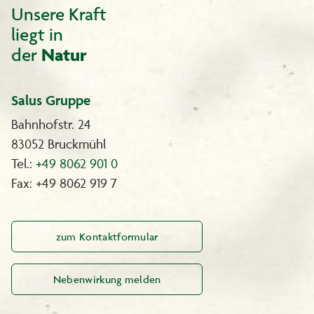
1 Tube Colorationscreme 55 ml
Unsere Kraft
1 Flasche Entwickleremulsion 55 ml
liegt in
1 Flasche Revitalisierungsbalsam 15 ml
1 Paar Handschuhe
der
Natur
1 Gebrauchsanweisung
Unser Service für Sie:
Salus Gruppe
Wir beraten Sie gerne, Sanotint-Beratungstelefon: 0180 - 2403600
(0,06 € pro Anruf, Mobilfunk ggf. abweichend).
Bahnhofstr. 24
Oder Sie schreiben uns eine E-Mail: sanotint@wschoenenberger.de
83052 Bruckmühl
Tel.:
+49 8062 901 0
Fax: +49 8062 919 7
zum Kontaktformular
Nebenwirkung melden