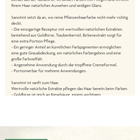
Ihrem Haar natürliches Aussehen und seidigen Glanz.
Sanotint setzt da an, wo reine Pflanzenhaarfarbe nicht mehr richtig
deckt.
- Die einzigartige Rezeptur mit wertvollen natürlichen Extrakten
bestehend aus Goldhirse, Traubenkernöl, Birkenextrakt sorgt für
eine extra Portion Pflege.
- Ein geringer Anteil an künstlichen Farbpigmenten ermöglichen
eine gute Grauabdeckung, ein natürliches Farbergebnis und eine
große Farbvielfalt.
- Angenehme Anwendung durch die tropffreie Cremeformel.
- Portionierbar für mehrere Anwendungen.
Sanotint ist sanft zum Haar.
Wertvolle natürliche Extrakte pflegen das Haar bereits beim Färben
- Goldhirse ist reich an Kieselsäure, einem wichtigen
Aufbaunährstoff für das Haar.
- Traubenblätterextrakt verleiht dem Haar natürliche
Geschmeidigkeit.
- Olivenextrakt pflegt Haar und Kopfhaut.
- Birkenextrakt kräftigt das Haar und pflegt die Kopfhaut.
Inhalt: