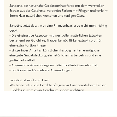
Sanotint, die naturnahe Oxidationshaarfarbe mit dem wertvollen
Extrakt aus der Goldhirse, verbindet Färben mit Pflegen und verleiht
Ihrem Haar natürliches Aussehen und seidigen Glanz.
Sanotint setzt da an, wo reine Pflanzenhaarfarbe nicht mehr richtig
deckt.
- Die einzigartige Rezeptur mit wertvollen natürlichen Extrakten
bestehend aus Goldhirse, Traubenkernöl, Birkenextrakt sorgt für
eine extra Portion Pflege.
- Ein geringer Anteil an künstlichen Farbpigmenten ermöglichen
eine gute Grauabdeckung, ein natürliches Farbergebnis und eine
große Farbvielfalt.
- Angenehme Anwendung durch die tropffreie Cremeformel.
- Portionierbar für mehrere Anwendungen.
Sanotint ist sanft zum Haar.
Wertvolle natürliche Extrakte pflegen das Haar bereits beim Färben
- Goldhirse ist reich an Kieselsäure, einem wichtigen
Aufbaunährstoff für das Haar.
- Traubenblätterextrakt verleiht dem Haar natürliche
Geschmeidigkeit.
- Olivenextrakt pflegt Haar und Kopfhaut.
- Birkenextrakt kräftigt das Haar und pflegt die Kopfhaut.