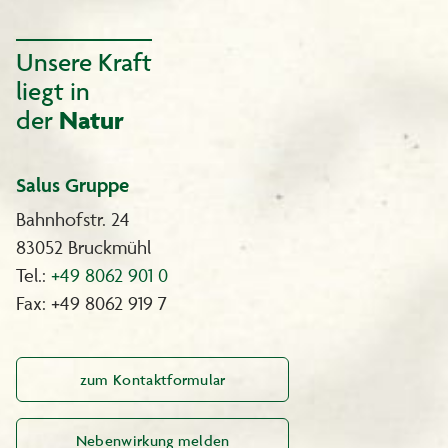
Inhalt:
1 Tube Colorationscreme 55 ml
Unsere Kraft
1 Flasche Entwickleremulsion 55 ml
liegt in
1 Flasche Revitalisierungsbalsam 15 ml
1 Paar Handschuhe
der
Natur
1 Gebrauchsanweisung
Unser Service für Sie:
Salus Gruppe
Wir beraten Sie gerne, Sanotint-Beratungstelefon: 0180 - 2403600
(0,06 € pro Anruf, Mobilfunk ggf. abweichend).
Bahnhofstr. 24
Oder Sie schreiben uns eine E-Mail: sanotint@wschoenenberger.de
83052 Bruckmühl
Tel.:
+49 8062 901 0
Fax: +49 8062 919 7
zum Kontaktformular
Nebenwirkung melden