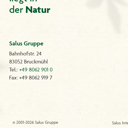
Unser Service für Sie:
Natur
der
Wir beraten Sie gerne, Sanotint-Beratungstelefon: 0180 -
2403600 (0,06 € pro Anruf, Mobilfunk ggf. abweichend).
Oder Sie schreiben uns eine E-Mail:
sanotint@wschoenenberger.de
Salus Gruppe
Bahnhofstr. 24
83052 Bruckmühl
Tel.:
+49 8062 901 0
Fax: +49 8062 919 7
© 2001-2026 Salus Gruppe
Salus Int