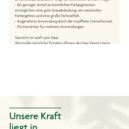
- Ein geringer Anteil an künstlichen Farbpigmenten
ermöglichen eine gute Grauabdeckung, ein natürliches
Farbergebnis und eine große Farbvielfalt.
- Angenehme Anwendung durch die tropffreie Cremeformel.
- Portionierbar für mehrere Anwendungen.
Sanotint ist sanft zum Haar.
Wertvolle natürliche Extrakte pflegen das Haar bereits beim
Färben
- Goldhirse ist reich an Kieselsäure, einem wichtigen
Aufbaunährstoff für das Haar.
- Traubenblätterextrakt verleiht dem Haar natürliche
Geschmeidigkeit.
- Olivenextrakt pflegt Haar und Kopfhaut.
- Birkenextrakt kräftigt das Haar und pflegt die Kopfhaut.
Inhalt:
1 Tube Colorationscreme 55 ml
1 Flasche Entwickleremulsion 55 ml
1 Flasche Revitalisierungsbalsam 15 ml
Unsere Kraft
1 Paar Handschuhe
1 Gebrauchsanweisung
liegt in