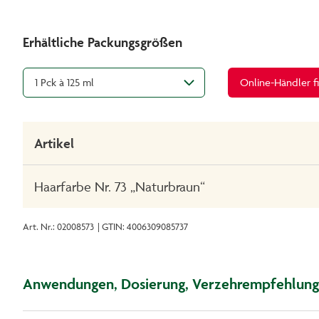
Erhältliche Packungsgrößen
1 Pck à 125 ml
Online-Händler f
Artikel
Haarfarbe Nr. 73 „Naturbraun“
Art. Nr.: 02008573
| GTIN: 4006309085737
Anwendungen, Dosierung, Verzehrempfehlung