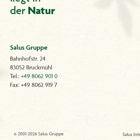
Unser Service für Sie:
Natur
der
Wir beraten Sie gerne, Sanotint-Beratungstelefon: 0180 -
2403600 (0,06 € pro Anruf, Mobilfunk ggf. abweichend).
Oder Sie schreiben uns eine E-Mail:
sanotint@wschoenenberger.de
Salus Gruppe
Bahnhofstr. 24
83052 Bruckmühl
Tel.:
+49 8062 901 0
Fax: +49 8062 919 7
© 2001-2026 Salus Gruppe
Salus Int