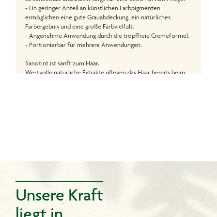
- Ein geringer Anteil an künstlichen Farbpigmenten
ermöglichen eine gute Grauabdeckung, ein natürliches
Farbergebnis und eine große Farbvielfalt.
- Angenehme Anwendung durch die tropffreie Cremeformel.
- Portionierbar für mehrere Anwendungen.
Sanotint ist sanft zum Haar.
Wertvolle natürliche Extrakte pflegen das Haar bereits beim
Färben
- Goldhirse ist reich an Kieselsäure, einem wichtigen
Aufbaunährstoff für das Haar.
- Traubenblätterextrakt verleiht dem Haar natürliche
Geschmeidigkeit.
- Olivenextrakt pflegt Haar und Kopfhaut.
- Birkenextrakt kräftigt das Haar und pflegt die Kopfhaut.
Inhalt:
1 Tube Colorationscreme 55 ml
1 Flasche Entwickleremulsion 55 ml
1 Flasche Revitalisierungsbalsam 15 ml
Unsere Kraft
1 Paar Handschuhe
1 Gebrauchsanweisung
liegt in