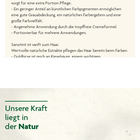
sorgt für eine extra Portion Pflege.
- Ein geringer Anteil an künstlichen Farbpigmenten ermöglichen
eine gute Grauabdeckung, ein natürliches Farbergebnis und eine
große Farbvielfalt.
- Angenehme Anwendung durch die tropffreie Cremeformel.
- Portionierbar für mehrere Anwendungen.
Sanotint ist sanft zum Haar.
Wertvolle natürliche Extrakte pflegen das Haar bereits beim Färben
- Goldhirse ist reich an Kieselsäure, einem wichtigen
Aufbaunährstoff für das Haar.
- Traubenblätterextrakt verleiht dem Haar natürliche
Geschmeidigkeit.
- Olivenextrakt pflegt Haar und Kopfhaut.
- Birkenextrakt kräftigt das Haar und pflegt die Kopfhaut.
Inhalt:
1 Tube Colorationscreme 55 ml
Unsere Kraft
1 Flasche Entwickleremulsion 55 ml
liegt in
1 Flasche Revitalisierungsbalsam 15 ml
1 Paar Handschuhe
der
Natur
1 Gebrauchsanweisung
Unser Service für Sie: