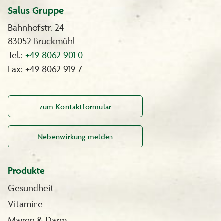
Salus Gruppe
Wir beraten Sie gerne, Sanotint-Beratungstelefon: 0180 - 2403600
(0,06 € pro Anruf, Mobilfunk ggf. abweichend).
Bahnhofstr. 24
Oder Sie schreiben uns eine E-Mail: sanotint@wschoenenberger.de
83052 Bruckmühl
Tel.:
+49 8062 901 0
Fax: +49 8062 919 7
zum Kontaktformular
Nebenwirkung melden
Produkte
Gesundheit
Vitamine
Magen & Darm