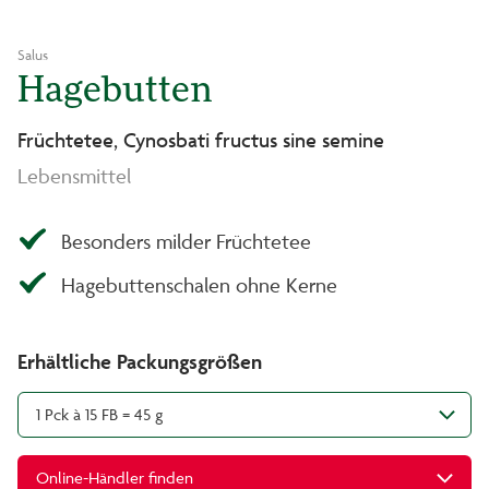
Salus
Hagebutten
Früchtetee, Cynosbati fructus sine semine
Lebensmittel
Besonders milder Früchtetee
Hagebuttenschalen ohne Kerne
Erhältliche Packungsgrößen
1 Pck à 15 FB = 45 g
Online-Händler finden