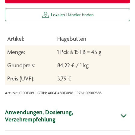
Lokalen Händler finden
Artikel:
Hagebutten
Menge:
1 Pck à 15 FB = 45 g
Grundpreis:
84,22 € / 1 kg
Preis (UVP):
3,79 €
Art. Nr.: 01001309
| GTIN: 4004148013096
| PZN: 09002383
Anwendungen, Dosierung,
Verzehrempfehlung