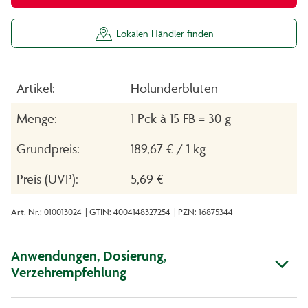
Lokalen Händler finden
Artikel:
Holunderblüten
Menge:
1 Pck à 15 FB = 30 g
Grundpreis:
189,67 € / 1 kg
Preis (UVP):
5,69 €
Art. Nr.: 010013024
| GTIN: 4004148327254
| PZN: 16875344
Anwendungen, Dosierung,
Verzehrempfehlung