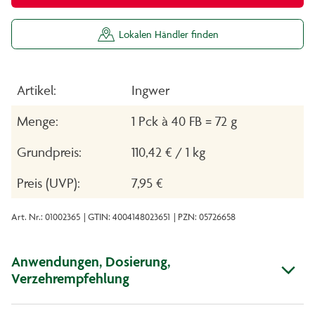
Lokalen Händler finden
Artikel:
Ingwer
Menge:
1 Pck à 40 FB = 72 g
Grundpreis:
110,42 € / 1 kg
Preis (UVP):
7,95 €
Art. Nr.: 01002365
| GTIN: 4004148023651
| PZN: 05726658
Anwendungen, Dosierung,
Verzehrempfehlung