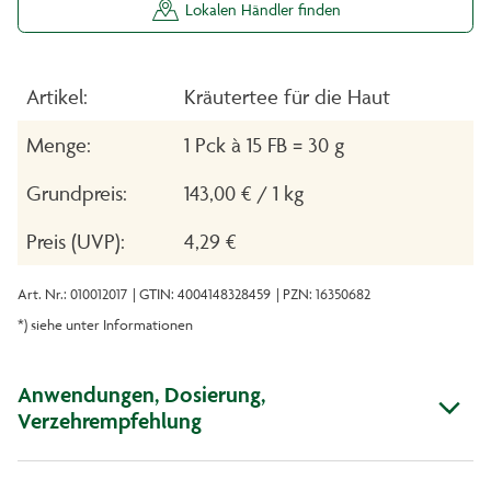
Lokalen Händler finden
Artikel:
Kräutertee für die Haut
Menge:
1 Pck à 15 FB = 30 g
Grundpreis:
143,00 € / 1 kg
Preis (UVP):
4,29 €
Art. Nr.: 010012017
| GTIN: 4004148328459
| PZN: 16350682
*) siehe unter Informationen
Anwendungen, Dosierung,
Verzehrempfehlung