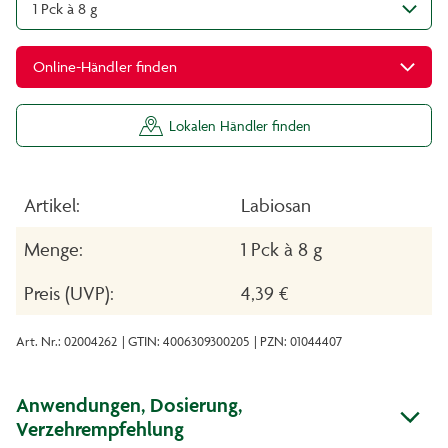
1 Pck à 8 g
Online-Händler finden
Lokalen Händler finden
Artikel:
Labiosan
Menge:
1 Pck à 8 g
Preis (UVP):
4,39 €
Art. Nr.: 02004262
| GTIN: 4006309300205
| PZN: 01044407
Anwendungen, Dosierung,
Verzehrempfehlung