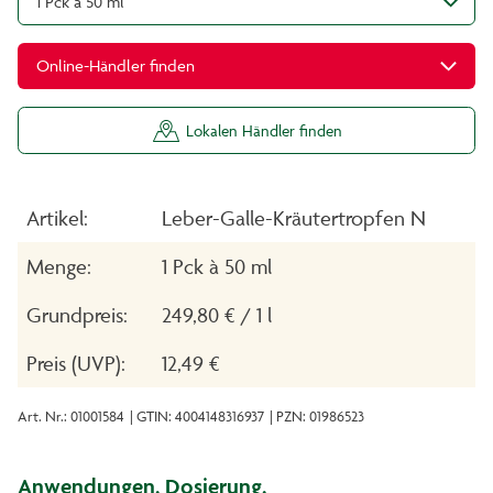
1 Pck à 50 ml
Online-Händler finden
Lokalen Händler finden
Artikel:
Leber-Galle-Kräutertropfen N
Menge:
1 Pck à 50 ml
Grundpreis:
249,80 € / 1 l
Preis (UVP):
12,49 €
Art. Nr.: 01001584
| GTIN: 4004148316937
| PZN: 01986523
Anwendungen, Dosierung,