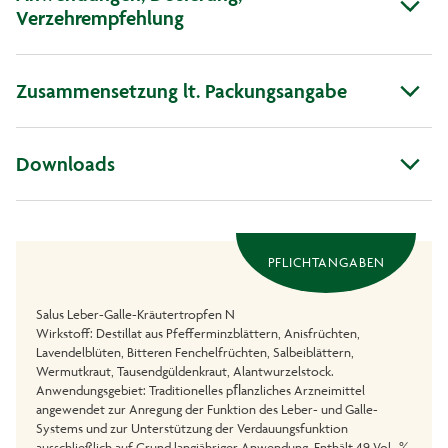
Verzehrempfehlung
Zusammensetzung lt. Packungsangabe
Downloads
PFLICHTANGABEN
Salus Leber-Galle-Kräutertropfen N
Wirkstoff: Destillat aus Pfefferminzblättern, Anisfrüchten,
Lavendelblüten, Bitteren Fenchelfrüchten, Salbeiblättern,
Wermutkraut, Tausendgüldenkraut, Alantwurzelstock.
Anwendungsgebiet: Traditionelles pﬂanzliches Arzneimittel
angewendet zur Anregung der Funktion des Leber- und Galle-
Systems und zur Unterstützung der Verdauungsfunktion
ausschließlich auf Grund langjähriger Anwendung. Enthält 49 Vol.-%