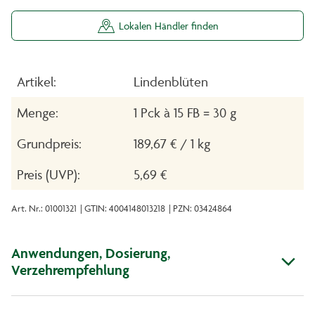
Lokalen Händler finden
Artikel:
Lindenblüten
Menge:
1 Pck à 15 FB = 30 g
Grundpreis:
189,67 € / 1 kg
Preis (UVP):
5,69 €
Art. Nr.: 01001321
| GTIN: 4004148013218
| PZN: 03424864
Anwendungen, Dosierung,
Verzehrempfehlung