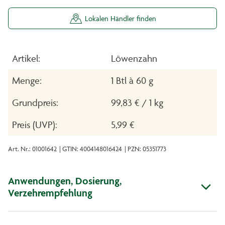
Lokalen Händler finden
Artikel:
Löwenzahn
Menge:
1 Btl à 60 g
Grundpreis:
99,83 € / 1 kg
Preis (UVP):
5,99 €
Art. Nr.: 01001642
| GTIN: 4004148016424
| PZN: 05351773
Anwendungen, Dosierung,
Verzehrempfehlung