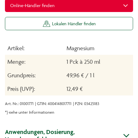
Online-Händler finden
Lokalen Händler finden
Artikel:
Magnesium
Menge:
1 Pck à 250 ml
Grundpreis:
49,96 € / 1 l
Preis (UVP):
12,49 €
Art. Nr.: 01001771
| GTIN: 4004148017711
| PZN: 03425183
*) siehe unter Informationen
Anwendungen, Dosierung,