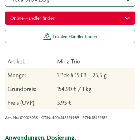
Online-Händler finden
Lokalen Händler finden
Artikel:
Minz Trio
Menge:
1 Pck à 15 FB = 25,5 g
Grundpreis:
154,90 € / 1 kg
Preis (UVP):
3,95 €
Art. Nr.: 010023058
| GTIN: 4004148359989
| PZN: 18452582
Anwendungen, Dosierung,