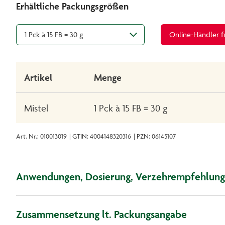
Erhältliche Packungsgrößen
1 Pck à 15 FB = 30 g
Online-Händler f
Artikel
Menge
Mistel
1 Pck à 15 FB = 30 g
Art. Nr.: 010013019
| GTIN: 4004148320316
| PZN: 06145107
Anwendungen, Dosierung, Verzehrempfehlung
Zusammensetzung lt. Packungsangabe