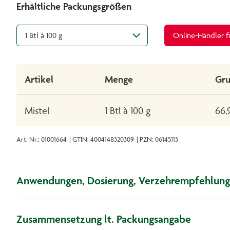
Erhältliche Packungsgrößen
1 Btl à 100 g
Online-Händler f
Artikel
Menge
Gru
Mistel
1 Btl à 100 g
66,
Art. Nr.: 01001664
| GTIN: 4004148320309
| PZN: 06145113
Anwendungen, Dosierung, Verzehrempfehlung
Zusammensetzung lt. Packungsangabe