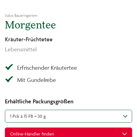
Salus Bauerngarten
Morgentee
Kräuter-Früchtetee
Lebensmittel
Erfrischender Kräutertee
Mit Gundelrebe
Erhältliche Packungsgrößen
1 Pck à 15 FB = 30 g
Online-Händler finden