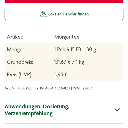
Lokalen Händler finden
Artikel:
Morgentee
Menge:
1 Pck à 15 FB = 30 g
Grundpreis:
131,67 € / 1 kg
Preis (UVP):
3,95 €
Art. Nr.: 01002525
| GTIN: 4004148326820
| PZN: 12543131
Anwendungen, Dosierung,
Verzehrempfehlung