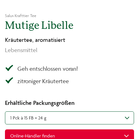
Salus Krafttier Tee
Mutige Libelle
Kräutertee, aromatisiert
Lebensmittel
Geh entschlossen voran!
zitroniger Kräutertee
Erhältliche Packungsgrößen
1 Pck à 15 FB = 24 g
Online-Händler finden