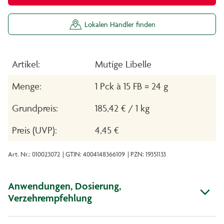
Lokalen Händler finden
Artikel:
Mutige Libelle
Menge:
1 Pck à 15 FB = 24 g
Grundpreis:
185,42 € / 1 kg
Preis (UVP):
4,45 €
Art. Nr.: 010023072
| GTIN: 4004148366109
| PZN: 19351133
Anwendungen, Dosierung,
Verzehrempfehlung