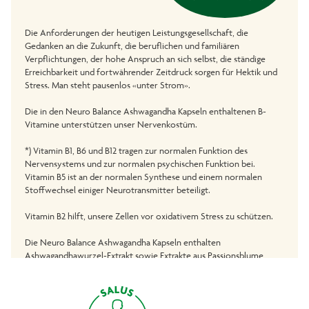
Die Anforderungen der heutigen Leistungsgesellschaft, die
Gedanken an die Zukunft, die beruflichen und familiären
Verpflichtungen, der hohe Anspruch an sich selbst, die ständige
Erreichbarkeit und fortwährender Zeitdruck sorgen für Hektik und
Stress. Man steht pausenlos «unter Strom».
Die in den Neuro Balance Ashwagandha Kapseln enthaltenen B-
Vitamine unterstützen unser Nervenkostüm.
*) Vitamin B1, B6 und B12 tragen zur normalen Funktion des
Nervensystems und zur normalen psychischen Funktion bei.
Vitamin B5 ist an der normalen Synthese und einem normalen
Stoffwechsel einiger Neurotransmitter beteiligt.
Vitamin B2 hilft, unsere Zellen vor oxidativem Stress zu schützen.
Die Neuro Balance Ashwagandha Kapseln enthalten
Ashwagandhawurzel-Extrakt sowie Extrakte aus Passionsblume,
Lavendel und Melisse. Die Wurzel der Ashwagandha, auch als
Winterkirsche, Schlafbeere oder indischer Ginseng bekannt, wird
bereits seit Jahrtausenden in Indien verwendet.