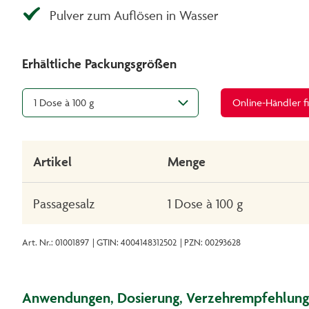
Pulver zum Auflösen in Wasser
Erhältliche Packungsgrößen
1 Dose à 100 g
Online-Händler f
Artikel
Menge
Passagesalz
1 Dose à 100 g
Art. Nr.: 01001897
| GTIN: 4004148312502
| PZN: 00293628
Anwendungen, Dosierung, Verzehrempfehlung