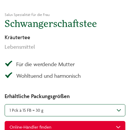
Salus Spezialität für die Frau
Schwangerschaftstee
Kräutertee
Lebensmittel
Für die werdende Mutter
Wohltuend und harmonisch
Erhältliche Packungsgrößen
1 Pck à 15 FB = 30 g
Online-Händler finden