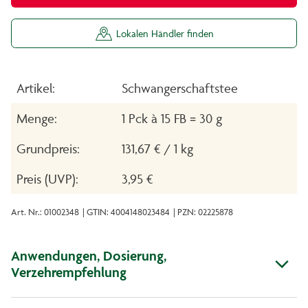
Lokalen Händler finden
Artikel:
Schwangerschaftstee
Menge:
1 Pck à 15 FB = 30 g
Grundpreis:
131,67 € / 1 kg
Preis (UVP):
3,95 €
Art. Nr.: 01002348
| GTIN: 4004148023484
| PZN: 02225878
Anwendungen, Dosierung,
Verzehrempfehlung