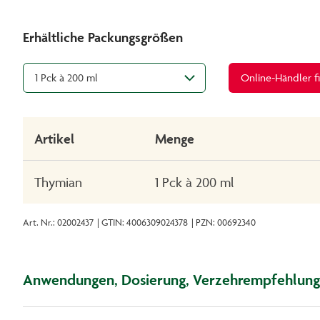
Erhältliche Packungsgrößen
1 Pck à 200 ml
Online-Händler f
Artikel
Menge
Thymian
1 Pck à 200 ml
Art. Nr.: 02002437
| GTIN: 4006309024378
| PZN: 00692340
Anwendungen, Dosierung, Verzehrempfehlung