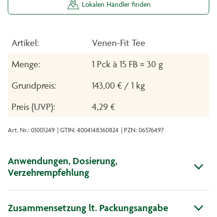
Lokalen Händler finden
Artikel:
Venen-Fit Tee
Menge:
1 Pck à 15 FB = 30 g
Grundpreis:
143,00 € / 1 kg
Preis (UVP):
4,29 €
Art. Nr.: 01001249
| GTIN: 4004148360824
| PZN: 06576497
Anwendungen, Dosierung,
Verzehrempfehlung
Zusammensetzung lt. Packungsangabe