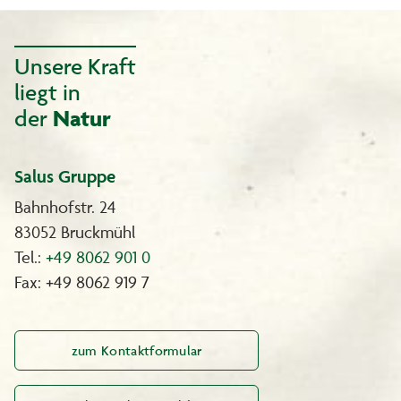
Vitamin C 300 Depot + Zink enthält neben Vitamin C auch 5 mg Zink
pro Tablette und hilft so, den Körper mit diesem wichtigen
Spurenelement zu versorgen.
Unsere Kraft
*) Vitamin C und Zink tragen zu einer normalen Funktion des
liegt in
Immunsystems bei und dienen dem Schutz der Zellen vor
oxidativem Stress.
der
Natur
Salus Gruppe
Bahnhofstr. 24
83052 Bruckmühl
Tel.:
+49 8062 901 0
Fax: +49 8062 919 7
zum Kontaktformular