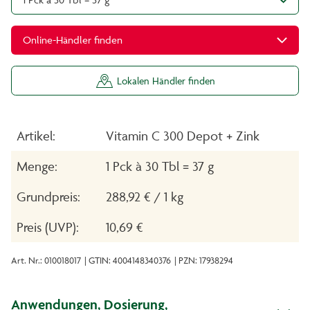
Online-Händler finden
Lokalen Händler finden
Artikel:
Vitamin C 300 Depot + Zink
Menge:
1 Pck à 30 Tbl = 37 g
Grundpreis:
288,92 € / 1 kg
Preis (UVP):
10,69 €
Art. Nr.: 010018017
| GTIN: 4004148340376
| PZN: 17938294
Anwendungen, Dosierung,