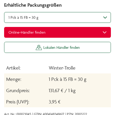
Erhältliche Packungsgrößen
1 Pck à 15 FB = 30 g
Online-Händler finden
Lokalen Händler finden
Artikel:
Winter-Trolle
Menge:
1 Pck à 15 FB = 30 g
Grundpreis:
131,67 € / 1 kg
Preis (UVP):
3,95 €
Art. Nr.: 010023045
| GTIN: 4004148348617
| PZN: 20103222