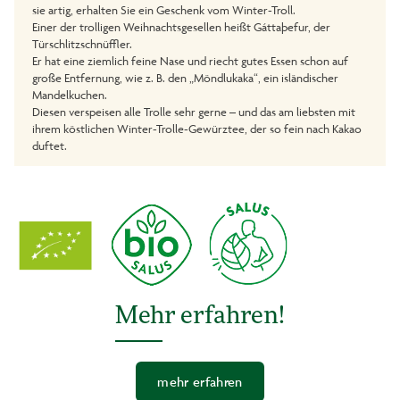
sie artig, erhalten Sie ein Geschenk vom Winter-Troll.
Einer der trolligen Weihnachtsgesellen heißt Gáttaþefur, der
Türschlitzschnüffler.
Er hat eine ziemlich feine Nase und riecht gutes Essen schon auf
große Entfernung, wie z. B. den „Möndlukaka“, ein isländischer
Mandelkuchen.
Diesen verspeisen alle Trolle sehr gerne – und das am liebsten mit
ihrem köstlichen Winter-Trolle-Gewürztee, der so fein nach Kakao
duftet.
Dieser Gewürztee ist sehr mild und bei kleinen wie großen Trollen
sehr beliebt.
Qualitätshinweis: Wertvolle, flüchtige Inhaltsstoffe des Tees sowie
natürliche Aromen werden durch einen Umbeutel geschützt.
Mehr erfahren!
mehr erfahren