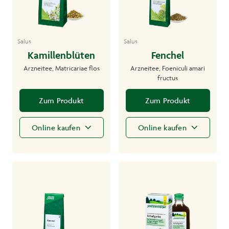
Salus
Salus
Kamillenblüten
Fenchel
Arzneitee, Matricariae flos
Arzneitee, Foeniculi amari
fructus
Zum Produkt
Zum Produkt
Online kaufen
Online kaufen