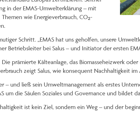
ng in der EMAS-Umwelterklärung – mit
u Themen wie Energieverbrauch, CO₂-
en.
mutiger Schritt. „EMAS hat uns geholfen, unsere Umweltl
Betriebsleiter bei Salus – und Initiator der ersten EMAS
 Die prämierte Kälteanlage, das Biomasseheizwerk oder d
erbrauch zeigt Salus, wie konsequent Nachhaltigkeit im A
iter – und ließ sein Umweltmanagement als erstes Unt
MAS um die Säulen Soziales und Governance und bildet d
altigkeit ist kein Ziel, sondern ein Weg – und der begi