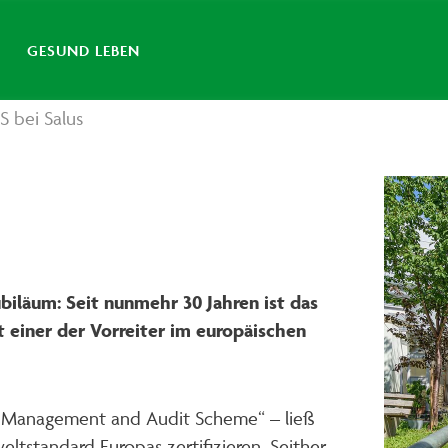
GESUND LEBEN
S bei Salus
ubiläum: Seit nunmehr 30 Jahren ist das
einer der Vorreiter im europäischen
co-Management and Audit Scheme“ – ließ
eltstandard Europas zertifizieren. Seither